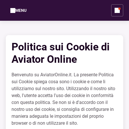
MENU
Politica sui Cookie di
Aviator Online
Benvenuto su AviatorOnline.it. La presente Politica
sui Cookie spiega cosa sono i cookie e come li
utilizziamo sul nostro sito. Utilizzando il nostro sito
web, l'utente accetta l'uso dei cookie in conformità
con questa politica. Se non si è d'accordo con il
nostro uso dei cookie, si consiglia di configurare in
maniera adeguata le impostazioni del proprio
browser o di non utilizzare il sito.