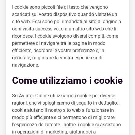
I cookie sono piccoli file di testo che vengono
scaricati sul vostro dispositivo quando visitate un
sito web. Essi sono poi rimandati al sito di origine a
ogni visita successiva, o a un altro sito web che li
riconosce. I cookie svolgono diversi compiti, come
permettere di navigare tra le pagine in modo
efficiente, ricordare le vostre preferenze e, in
generale, migliorare la vostra esperienza di
navigazione.
Come utilizziamo i cookie
Su Aviator Online utilizziamo i cookie per diverse
ragioni, che vi spiegheremo di seguito in dettaglio. I
cookie aiutano il nostro sito web a funzionare in
modo più efficiente e ci permettono di migliorare
l'esperienza dell'utente. Inoltre, i cookie ci assistono
in operazioni di marketing, aiutandoci a