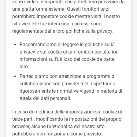
sono i video incorporati, che potrebbero provenire da
una piattaforma esterna. Questi fornitori terzi
potrebbero impostare cookie mentre visiti il nostro
sito web e le tue interazioni con essi sono
regolamentate dalle loro politiche sulla privacy.
Raccomandiamo di leggere le politiche sulla
privacy e sui cookie di tali fornitori per ulteriori
informazioni sull'utilizzo dei cookie da parte
loro.
Partecipiamo con attenzione a programmi di
collaborazione con provider terzi rispettando
rigorosamente le normative vigenti in materia di
tutela dei dati personali.
In caso di modifica delle impostazioni sui cookie di
terze parti, modificando le impostazioni del proprio
browser, alcune funzionalità del nostro sito
potrebbero non funzionare come previsto.