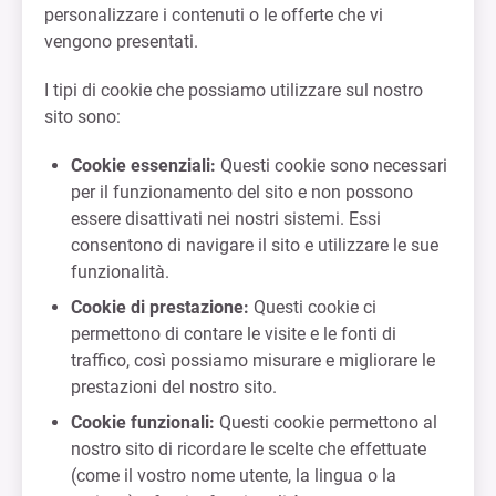
personalizzare i contenuti o le offerte che vi
vengono presentati.
I tipi di cookie che possiamo utilizzare sul nostro
sito sono:
Cookie essenziali:
Questi cookie sono necessari
per il funzionamento del sito e non possono
essere disattivati nei nostri sistemi. Essi
consentono di navigare il sito e utilizzare le sue
funzionalità.
Cookie di prestazione:
Questi cookie ci
permettono di contare le visite e le fonti di
traffico, così possiamo misurare e migliorare le
prestazioni del nostro sito.
Cookie funzionali:
Questi cookie permettono al
nostro sito di ricordare le scelte che effettuate
(come il vostro nome utente, la lingua o la