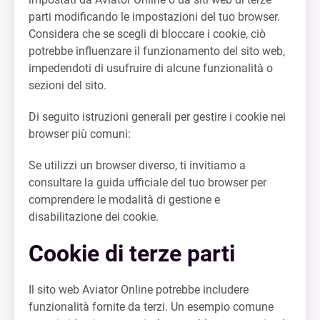
parti modificando le impostazioni del tuo browser.
Considera che se scegli di bloccare i cookie, ciò
potrebbe influenzare il funzionamento del sito web,
impedendoti di usufruire di alcune funzionalità o
sezioni del sito.
Di seguito istruzioni generali per gestire i cookie nei
browser più comuni:
Se utilizzi un browser diverso, ti invitiamo a
consultare la guida ufficiale del tuo browser per
comprendere le modalità di gestione e
disabilitazione dei cookie.
Cookie di terze parti
Il sito web Aviator Online potrebbe includere
funzionalità fornite da terzi. Un esempio comune