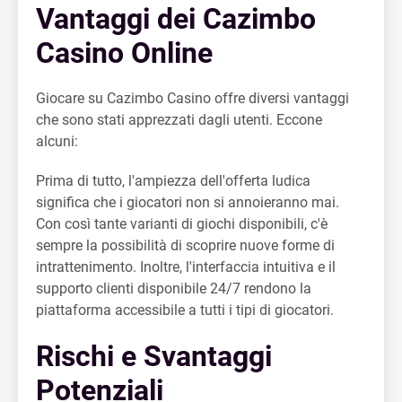
Vantaggi dei Cazimbo
Casino Online
Giocare su Cazimbo Casino offre diversi vantaggi
che sono stati apprezzati dagli utenti. Eccone
alcuni:
Prima di tutto, l'ampiezza dell'offerta ludica
significa che i giocatori non si annoieranno mai.
Con così tante varianti di giochi disponibili, c'è
sempre la possibilità di scoprire nuove forme di
intrattenimento. Inoltre, l'interfaccia intuitiva e il
supporto clienti disponibile 24/7 rendono la
piattaforma accessibile a tutti i tipi di giocatori.
Rischi e Svantaggi
Potenziali