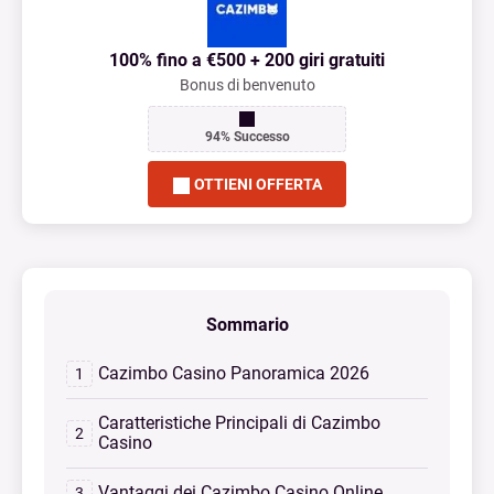
100% fino a €500 + 200 giri gratuiti
Bonus di benvenuto
94% Successo
OTTIENI OFFERTA
Sommario
Cazimbo Casino Panoramica 2026
Caratteristiche Principali di Cazimbo
Casino
Vantaggi dei Cazimbo Casino Online