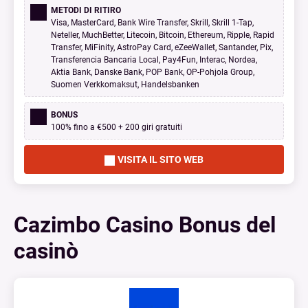
METODI DI RITIRO
Visa, MasterCard, Bank Wire Transfer, Skrill, Skrill 1-Tap,
Neteller, MuchBetter, Litecoin, Bitcoin, Ethereum, Ripple, Rapid
Transfer, MiFinity, AstroPay Card, eZeeWallet, Santander, Pix,
Transferencia Bancaria Local, Pay4Fun, Interac, Nordea,
Aktia Bank, Danske Bank, POP Bank, OP-Pohjola Group,
Suomen Verkkomaksut, Handelsbanken
BONUS
100% fino a €500 + 200 giri gratuiti
VISITA IL SITO WEB
Cazimbo Casino Bonus del
casinò