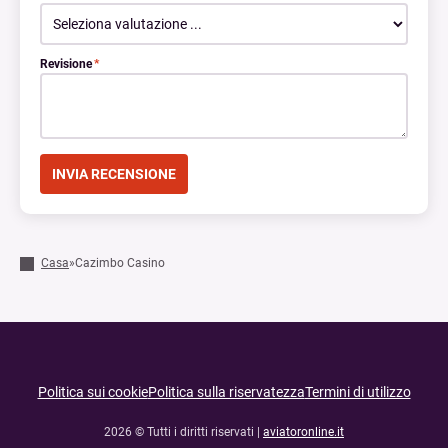
Revisione
*
Casa
»
Cazimbo Casino
Politica sui cookie
Politica sulla riservatezza
Termini di utilizzo
2026 © Tutti i diritti riservati |
aviatoronline.it