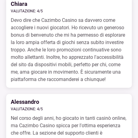
Chiara
VALUTAZIONE: 4/5
Devo dire che Cazimbo Casino sa davvero come
accogliere i nuovi giocatori. Ho ricevuto un generoso
bonus di benvenuto che mi ha permesso di esplorare
la loro ampia offerta di giochi senza subito investire
troppo. Anche le loro promozioni continuative sono
molto allettanti. Inoltre, ho apprezzato l'accessibilità
del sito da dispositivi mobili, perfetto per chi, come
me, ama giocare in movimento. È sicuramente una
piattaforma che raccomanderei a chiunque!
Alessandro
VALUTAZIONE: 4/5
Nel corso degli anni, ho giocato in tanti casinò online,
ma Cazimbo Casino spicca per l'ottima esperienza
che offre. La sezione del supporto clienti è