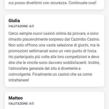
cui posso divertirmi con sicurezza. Continuate così!
Giulia
VALUTAZIONE: 4/5
Cerco sempre nuovi casinò online da provare, e sono
rimasto piacevolmente sorpreso dal Cazimbo Casino.
Non solo offrono una vasta selezione di giochi, ma le
promozioni settimanali sono un vero punto di forza.
Ho partecipato più volte alle loro competizioni e devo
dire che le vincite sono davvero soddisfacenti. Inoltre,
l'atmosfera generale del sito è divertente e
coinvolgente. Finalmente un casinò che sa come
intrattenere!
Matteo
VALUTAZIONE: 4/5