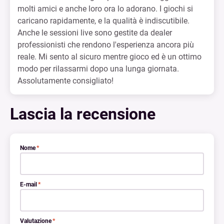
molti amici e anche loro ora lo adorano. I giochi si
caricano rapidamente, e la qualità è indiscutibile.
Anche le sessioni live sono gestite da dealer
professionisti che rendono l'esperienza ancora più
reale. Mi sento al sicuro mentre gioco ed è un ottimo
modo per rilassarmi dopo una lunga giornata.
Assolutamente consigliato!
Lascia la recensione
Nome
*
E-mail
*
Valutazione
*