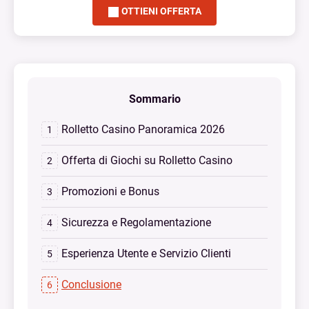
OTTIENI OFFERTA
Sommario
Rolletto Casino Panoramica 2026
Offerta di Giochi su Rolletto Casino
Promozioni e Bonus
Sicurezza e Regolamentazione
Esperienza Utente e Servizio Clienti
Conclusione