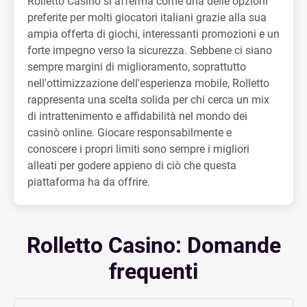
Rolletto Casino si afferma come una delle opzioni
preferite per molti giocatori italiani grazie alla sua
ampia offerta di giochi, interessanti promozioni e un
forte impegno verso la sicurezza. Sebbene ci siano
sempre margini di miglioramento, soprattutto
nell'ottimizzazione dell'esperienza mobile, Rolletto
rappresenta una scelta solida per chi cerca un mix
di intrattenimento e affidabilità nel mondo dei
casinò online. Giocare responsabilmente e
conoscere i propri limiti sono sempre i migliori
alleati per godere appieno di ciò che questa
piattaforma ha da offrire.
Rolletto Casino: Domande
frequenti