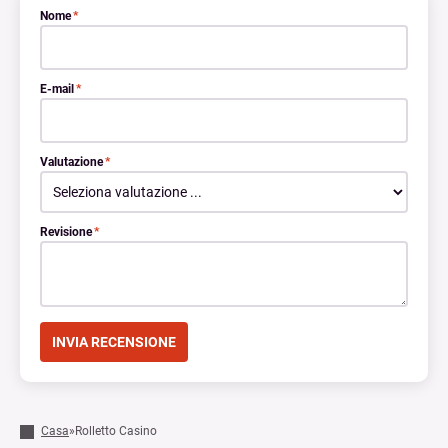
Nome
*
E-mail
*
Valutazione
*
Revisione
*
Casa
»
Rolletto Casino