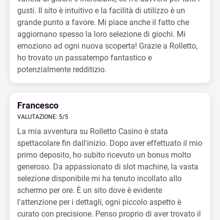
gusti. Il sito è intuitivo e la facilità di utilizzo è un
grande punto a favore. Mi piace anche il fatto che
aggiornano spesso la loro selezione di giochi. Mi
emoziono ad ogni nuova scoperta! Grazie a Rolletto,
ho trovato un passatempo fantastico e
potenzialmente redditizio.
Francesco
VALUTAZIONE: 5/5
La mia avventura su Rolletto Casino è stata
spettacolare fin dall'inizio. Dopo aver effettuato il mio
primo deposito, ho subito ricevuto un bonus molto
generoso. Da appassionato di slot machine, la vasta
selezione disponibile mi ha tenuto incollato allo
schermo per ore. È un sito dove è evidente
l'attenzione per i dettagli, ogni piccolo aspetto è
curato con precisione. Penso proprio di aver trovato il