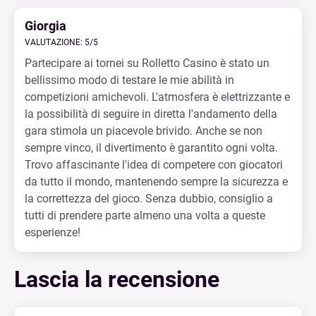
Giorgia
VALUTAZIONE: 5/5
Partecipare ai tornei su Rolletto Casino è stato un
bellissimo modo di testare le mie abilità in
competizioni amichevoli. L'atmosfera è elettrizzante e
la possibilità di seguire in diretta l'andamento della
gara stimola un piacevole brivido. Anche se non
sempre vinco, il divertimento è garantito ogni volta.
Trovo affascinante l'idea di competere con giocatori
da tutto il mondo, mantenendo sempre la sicurezza e
la correttezza del gioco. Senza dubbio, consiglio a
tutti di prendere parte almeno una volta a queste
esperienze!
Lascia la recensione