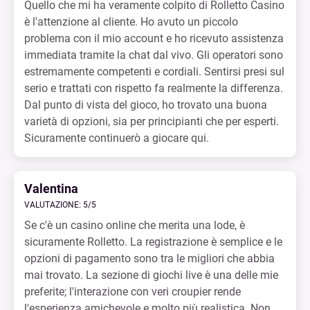
Quello che mi ha veramente colpito di Rolletto Casino
è l'attenzione al cliente. Ho avuto un piccolo
problema con il mio account e ho ricevuto assistenza
immediata tramite la chat dal vivo. Gli operatori sono
estremamente competenti e cordiali. Sentirsi presi sul
serio e trattati con rispetto fa realmente la differenza.
Dal punto di vista del gioco, ho trovato una buona
varietà di opzioni, sia per principianti che per esperti.
Sicuramente continuerò a giocare qui.
Valentina
VALUTAZIONE: 5/5
Se c'è un casino online che merita una lode, è
sicuramente Rolletto. La registrazione è semplice e le
opzioni di pagamento sono tra le migliori che abbia
mai trovato. La sezione di giochi live è una delle mie
preferite; l'interazione con veri croupier rende
l'esperienza amichevole e molto più realistica. Non