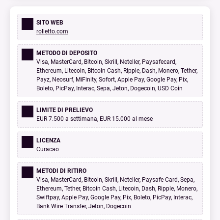
SITO WEB
rolletto.com
METODO DI DEPOSITO
Visa, MasterCard, Bitcoin, Skrill, Neteller, Paysafecard,
Ethereum, Litecoin, Bitcoin Cash, Ripple, Dash, Monero, Tether,
Payz, Neosurf, MiFinity, Sofort, Apple Pay, Google Pay, Pix,
Boleto, PicPay, Interac, Sepa, Jeton, Dogecoin, USD Coin
LIMITE DI PRELIEVO
EUR 7.500 a settimana, EUR 15.000 al mese
LICENZA
Curacao
METODI DI RITIRO
Visa, MasterCard, Bitcoin, Skrill, Neteller, Paysafe Card, Sepa,
Ethereum, Tether, Bitcoin Cash, Litecoin, Dash, Ripple, Monero,
Swiftpay, Apple Pay, Google Pay, Pix, Boleto, PicPay, Interac,
Bank Wire Transfer, Jeton, Dogecoin