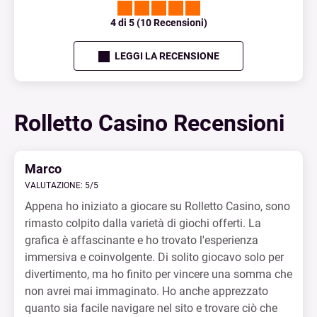
4 di 5 (10 Recensioni)
LEGGI LA RECENSIONE
Rolletto Casino Recensioni
Marco
VALUTAZIONE: 5/5
Appena ho iniziato a giocare su Rolletto Casino, sono
rimasto colpito dalla varietà di giochi offerti. La
grafica è affascinante e ho trovato l'esperienza
immersiva e coinvolgente. Di solito giocavo solo per
divertimento, ma ho finito per vincere una somma che
non avrei mai immaginato. Ho anche apprezzato
quanto sia facile navigare nel sito e trovare ciò che