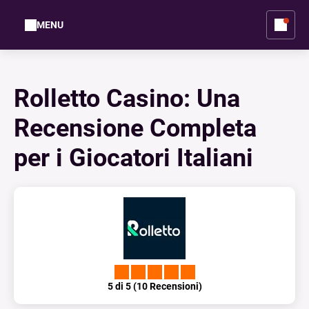
MENU
Rolletto Casino: Una
Recensione Completa
per i Giocatori Italiani
5 di 5 (10 Recensioni)